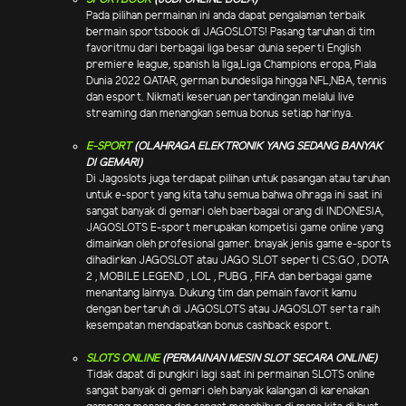
Pada pilihan permainan ini anda dapat pengalaman terbaik
bermain sportsbook di JAGOSLOTS! Pasang taruhan di tim
favoritmu dari berbagai liga besar dunia seperti English
premiere league, spanish la liga,Liga Champions eropa, Piala
Dunia 2022 QATAR, german bundesliga hingga NFL,NBA, tennis
dan esport. Nikmati keseruan pertandingan melalui live
streaming dan menangkan semua bonus setiap harinya.
E-SPORT
(OLAHRAGA ELEKTRONIK YANG SEDANG BANYAK
DI GEMARI)
Di Jagoslots juga terdapat pilihan untuk pasangan atau taruhan
untuk e-sport yang kita tahu semua bahwa olhraga ini saat ini
sangat banyak di gemari oleh baerbagai orang di INDONESIA,
JAGOSLOTS E-sport merupakan kompetisi game online yang
dimainkan oleh profesional gamer. bnayak jenis game e-sports
dihadirkan JAGOSLOT atau JAGO SLOT seperti CS:GO , DOTA
2 , MOBILE LEGEND , LOL , PUBG , FIFA dan berbagai game
menantang lainnya. Dukung tim dan pemain favorit kamu
dengan bertaruh di JAGOSLOTS atau JAGOSLOT serta raih
kesempatan mendapatkan bonus cashback esport.
SLOTS ONLINE
(PERMAINAN MESIN SLOT SECARA ONLINE)
Tidak dapat di pungkiri lagi saat ini permainan SLOTS online
sangat banyak di gemari oleh banyak kalangan di karenakan