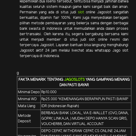
kepemilikan dua lisensi tersebut, tentu bisa menjadi jaminan bahwa
kualitas seluruh sistem maupun game kami sangat baik dan aman.
Permainan yang ada di situs judi
slot
online Jagoslot sangatlah
berkualitas, dijamin fair 100%. Kami juga menyediakan beragam
pilihan metode pembayaran yang bekerja sama dengan berbagai
bank swasta di indonesia untuk memudahkan anda dalam proses
bertransaksi. Oleh karena itu, segera bergabung bersama kami
untuk menjadi member di situs judi slot online resmi dan
terpercaya Jagoslot. Layanan bantuan bisa langsung menghubungi
Jagoslot aktif 24 jam melalui livechat atau whatsapp Jago slot
terpercaya di indonesia.
g
FAKTA MENARIK TENTANG
JAGOSLOTS
YANG GAMPANG MENANG
DAN PASTI BAYAR
Minimal Depo
Rp10.000
Minimal WD
Rp25.000 *KEMENANGAN BERAPAPUN PASTI BAYAR*
Mata Uang
IDR (Indonesian Rupiah)
BERBAGAI BANK LOKAL, VIA E-WALLET (OVO, DANA,
Metode
GOPAY, LINKAJA, ) MUDAH DEPO HANYA SCAN QRIS,
Deposit
VOUCHER88, DAN VIRTUAL ACCOUNT
DEPO CEPAT, WITHDRAW CEPAT, CS ONLINE 24JAM