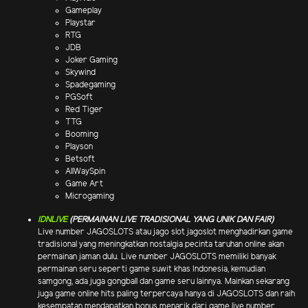
Gameplay
Playstar
RTG
JDB
Joker Gaming
Skywind
Spadegaming
PGSoft
Red Tiger
TTG
Booming
Playson
Betsoft
AllWaySpin
Game Art
Microgaming
IDNLIVE
(PERMAINAN LIVE TRADISIONAL YANG UNIK DAN FAIR)
Live number JAGOSLOTS atau jago slot jagoslot menghadirkan game
tradisional yang meningkatkan nostalgia pecinta taruhan online akan
permainan jaman dulu. Live number JAGOSLOTS memiliki banyak
permainan seru seperti game suwit khas Indonesia, kemudian
samgong, ada juga gongball dan game seru lainnya. Mainkan sekarang
juga game online hits paling terpercaya hanya di JAGOSLOTS dan raih
kesempatan mendapatkan bonus menarik dari game live number.