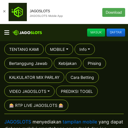
×
JAGOSLOTS
Download
JAGOSLOTS Mobile App
MASUK
DAFTAR
TENTANG KAMI
MOBILE
Info
Bertanggung Jawab
Kebijakan
Phising
KALKULATOR MIX PARLAY
Cara Betting
VIDEO JAGOSLOTS
PREDIKSI TOGEL
🎰 RTP LIVE JAGOSLOTS 🎰
JAGOSLOTS
menyediakan
tampilan mobile
yang dapat