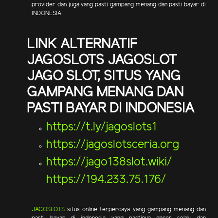
provider dan juga yang pasti gampang menang dan pasti bayar di
INDONESIA.
LINK ALTERNATIF
JAGOSLOTS JAGOSLOT
JAGO SLOT, SITUS YANG
GAMPANG MENANG DAN
PASTI BAYAR DI INDONESIA
https://t.ly/jagoslots1
https://jagoslotsceria.org
https://jago138slot.wiki/
https://194.233.75.176/
JAGOSLOTS
situs online terpercaya yang gampang menang dan