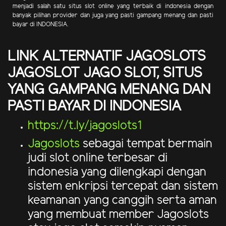
menjadi salah satu situs slot online yang terbaik di indonesia dengan
banyak pilihan provider dan juga yang pasti gampang menang dan pasti
bayar di INDONESIA.
LINK ALTERNATIF JAGOSLOTS
JAGOSLOT JAGO SLOT, SITUS
YANG GAMPANG MENANG DAN
PASTI BAYAR DI INDONESIA
https://t.ly/jagoslots1
Jagoslots
sebagai tempat bermain
judi slot online terbesar di
indonesia yang dilengkapi dengan
sistem enkripsi tercepat dan sistem
keamanan yang canggih serta aman
yang membuat member Jagoslots