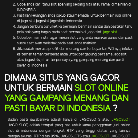
Coba anda cari tahu slot apa yang sedang hits atau ramai dimainkan di
INDONESIA
Pastikan keuangan anda cukup atau memadai untuk bermain judi online
di jago slot jagoslot jagoslots indonesia
Jangan terburu buru ketika bermain, bermain santai dan pastikan tahu
pola pola yang bagus pada saat bermain di jago slot,
jago slot
Coba bermain rutin agar mesin slot yang anda mainkan panas dan pasti
suatu saat akan meledak pada saat anda mainkan
Jika sudah merasa profit dan menang dan terbayarkan WD nya, infokan
ke teman teman terdekat anda untuk bergabung bersama jagoslot
atau jagoslots, situs terpercaya yang gampang menang dan pasti
bayar di indonesia
DIMANA SITUS YANG GACOR
UNTUK BERMAIN
SLOT ONLINE
YANG GAMPANG MENANG DAN
PASTI BAYAR DI INDONESIA
?
Sudah pasti jawabannya adalah hanya di JAGOSLOTS atau
JAGOSLOT
JAGO SLOT, adalah tempat yang pas untuk kamu penggemar judi online
slot di indonesia dengan tingkat RTP yang tinggi diatas yang lainnya
dengan akurasi RTP ditas 95%, JAGOSLOTS atau
JAGOSLOT
, JAGO SLOT