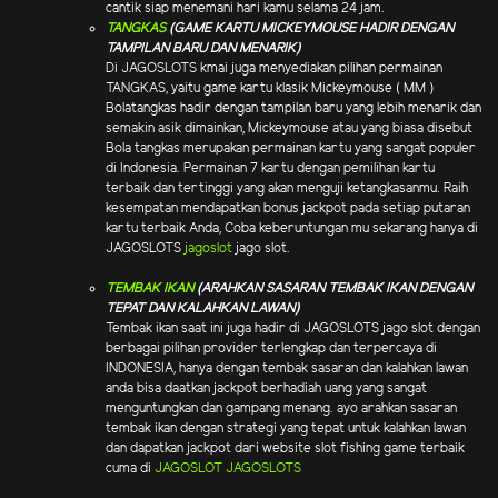
cantik siap menemani hari kamu selama 24 jam.
TANGKAS
(GAME KARTU MICKEYMOUSE HADIR DENGAN
TAMPILAN BARU DAN MENARIK)
Di JAGOSLOTS kmai juga menyediakan pilihan permainan
TANGKAS, yaitu game kartu klasik Mickeymouse ( MM )
Bolatangkas hadir dengan tampilan baru yang lebih menarik dan
semakin asik dimainkan, Mickeymouse atau yang biasa disebut
Bola tangkas merupakan permainan kartu yang sangat populer
di Indonesia. Permainan 7 kartu dengan pemilihan kartu
terbaik dan tertinggi yang akan menguji ketangkasanmu. Raih
kesempatan mendapatkan bonus jackpot pada setiap putaran
kartu terbaik Anda, Coba keberuntungan mu sekarang hanya di
JAGOSLOTS
jagoslot
jago slot.
TEMBAK IKAN
(ARAHKAN SASARAN TEMBAK IKAN DENGAN
TEPAT DAN KALAHKAN LAWAN)
Tembak ikan saat ini juga hadir di JAGOSLOTS jago slot dengan
berbagai pilihan provider terlengkap dan terpercaya di
INDONESIA, hanya dengan tembak sasaran dan kalahkan lawan
anda bisa daatkan jackpot berhadiah uang yang sangat
menguntungkan dan gampang menang. ayo arahkan sasaran
tembak ikan dengan strategi yang tepat untuk kalahkan lawan
dan dapatkan jackpot dari website slot fishing game terbaik
cuma di
JAGOSLOT
JAGOSLOTS