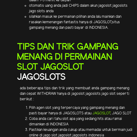
dalam 1-5 menit ke depan
otomatis uang anda jadi CHIPS dalam akun jagoslot jagoslots
jago slots anda
silahkan masuk ke permainan pilihan anda lalu mainkan dan
rasakan kemenangan fantastis hanya di JAGOSLOT,situs
gampang menang dan pasti bayar di INDONESIA.
TIPS DAN TRIK GAMPANG
MENANG DI PERMAINAN
SLOT JAGOSLOT
JAGOSLOTS
ada beberapa tips dan trik yang membuat anda gampang menang
dan cepat WITHDRAW hanya di jagoslot jagoslots jago slot seperti
berikut :
Pilih agen slot yang terpercaya yang gampang menang dan
pasti bayar hanya di JAGOSLOTS atau
JAGOSLOT
, JAGO SLOT
Coba anda cari tahu slot apa yang sedang hits atau ramai
dimainkan di INDONESIA
Pastikan keuangan anda cukup atau memadai untuk bermain judi
online di jago slot jagoslot jagoslots indonesia