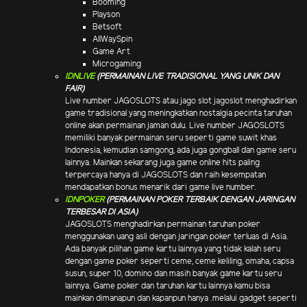
Booming
Playson
Betsoft
AllWaySpin
Game Art
Microgaming
IDNLIVE
(PERMAINAN LIVE TRADISIONAL YANG UNIK DAN
FAIR)
Live number JAGOSLOTS atau jago slot jagoslot menghadirkan
game tradisional yang meningkatkan nostalgia pecinta taruhan
online akan permainan jaman dulu. Live number JAGOSLOTS
memiliki banyak permainan seru seperti game suwit khas
Indonesia, kemudian samgong, ada juga gongball dan game seru
lainnya. Mainkan sekarang juga game online hits paling
terpercaya hanya di JAGOSLOTS dan raih kesempatan
mendapatkan bonus menarik dari game live number.
IDNPOKER
(PERMAINAN POKER TERBAIK DENGAN JARINGAN
TERBESAR DI ASIA)
JAGOSLOTS menghadirkan permainan taruhan poker
menggunakan uang asli dengan jaringan poker terluas di Asia.
Ada banyak pilihan game kartu lainnya yang tidak kalah seru
dengan game poker seperti ceme, ceme keliling, omaha, capsa
susun, super 10, domino dan masih banyak game kartu seru
lainnya. Game poker dan taruhan kartu lainnya kamu bisa
mainkan dimanapun dan kapanpun hanya .melalui gadget seperti