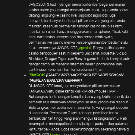
JAGOSLOTS hadir dengan menampilkan berbagai permainan
casino online yang sangat memanjakan mata, tanpa anda harus
datang langsung ke casino nya, Jagoslot jagoslots juga
menyediakan banyak berbagai pilihan server yang bisa anda
mainkan. keseruan permainan taruhan casino kini bisa kamu
mainkan di rumah hanya menggunakan smartphone. Tidak kalah
seru dari casino konvensional dan terasa lebih nyata,
permainan live casino menyajikan pengalaman berbeda melalui
situs terpercaya JAGOSLOTS
jagoslot
. Banyak pilihan game
casino terpopuler saat ini seperti Baccarat, Roulette, Sic Bo,
Blackjack, Dragon Tiger dan Banyak game terbaik lainnya hadir
dengan tampilan menarik ditemani dealer profesional dan
cantik siap menemani hari kamu selama 24 jam.
TANGKAS
(GAME KARTU MICKEYMOUSE HADIR DENGAN
TAMPILAN BARU DAN MENARIK)
Di JAGOSLOTS kmai juga menyediakan pilihan permainan
TANGKAS, yaitu game kartu klasik Mickeymouse ( MM )
Bolatangkas hadir dengan tampilan baru yang lebih menarik dan
semakin asik dimainkan, Mickeymouse atau yang biasa disebut
Bola tangkas merupakan permainan kartu yang sangat populer
di Indonesia. Permainan 7 kartu dengan pemilihan kartu
terbaik dan tertinggi yang akan menguji ketangkasanmu. Raih
kesempatan mendapatkan bonus jackpot pada setiap putaran
kartu terbaik Anda, Coba keberuntungan mu sekarang hanya di
JAGOSLOTS
jagoslot
jago slot.