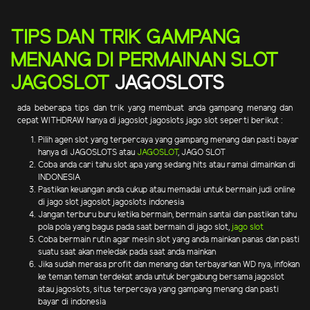
TIPS DAN TRIK GAMPANG
MENANG DI PERMAINAN SLOT
JAGOSLOT
JAGOSLOTS
ada beberapa tips dan trik yang membuat anda gampang menang dan
cepat WITHDRAW hanya di jagoslot jagoslots jago slot seperti berikut :
Pilih agen slot yang terpercaya yang gampang menang dan pasti bayar
hanya di JAGOSLOTS atau
JAGOSLOT
, JAGO SLOT
Coba anda cari tahu slot apa yang sedang hits atau ramai dimainkan di
INDONESIA
Pastikan keuangan anda cukup atau memadai untuk bermain judi online
di jago slot jagoslot jagoslots indonesia
Jangan terburu buru ketika bermain, bermain santai dan pastikan tahu
pola pola yang bagus pada saat bermain di jago slot,
jago slot
Coba bermain rutin agar mesin slot yang anda mainkan panas dan pasti
suatu saat akan meledak pada saat anda mainkan
Jika sudah merasa profit dan menang dan terbayarkan WD nya, infokan
ke teman teman terdekat anda untuk bergabung bersama jagoslot
atau jagoslots, situs terpercaya yang gampang menang dan pasti
bayar di indonesia