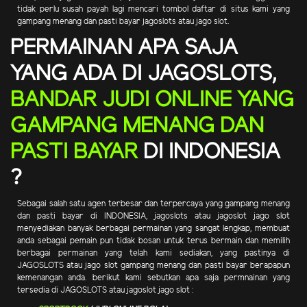
tidak perlu susah payah lagi mencari tombol daftar di situs kami yang
gampang menang dan pasti bayar jagoslots atau jago slot.
PERMAINAN APA SAJA
YANG ADA DI JAGOSLOTS,
BANDAR JUDI ONLINE YANG
GAMPANG MENANG DAN
PASTI BAYAR
DI INDONESIA
?
Sebagai salah satu agen terbesar dan terpercaya yang gampang menang
dan pasti bayar di INDONESIA, jagoslots atau jagoslot jago slot
menyediakan banyak berbagai permainan yang sangat lengkap, membuat
anda sebagai pemain pun tidak bosan untuk terus bermain dan memilih
berbagai permainan yang telah kami sediakan, yang pastinya di
JAGOSLOTS atau jago slot gampang menang dan pasti bayar berapapun
kemenangan anda. berikut kami sebutkan apa saja permnainan yang
tersedia di JAGOSLOTS atau jagoslot jago slot :