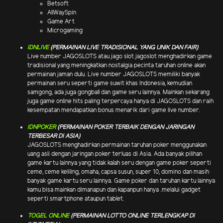
Betsoft
AllWaySpin
Game Art
Microgaming
IDNLIVE
(PERMAINAN LIVE TRADISIONAL YANG UNIK DAN FAIR)
Live number JAGOSLOTS atau jago slot jagoslot menghadirkan game
tradisional yang meningkatkan nostalgia pecinta taruhan online akan
permainan jaman dulu. Live number JAGOSLOTS memiliki banyak
permainan seru seperti game suwit khas Indonesia, kemudian
samgong, ada juga gongball dan game seru lainnya. Mainkan sekarang
juga game online hits paling terpercaya hanya di JAGOSLOTS dan raih
kesempatan mendapatkan bonus menarik dari game live number.
IDNPOKER
(PERMAINAN POKER TERBAIK DENGAN JARINGAN
TERBESAR DI ASIA)
JAGOSLOTS menghadirkan permainan taruhan poker menggunakan
uang asli dengan jaringan poker terluas di Asia. Ada banyak pilihan
game kartu lainnya yang tidak kalah seru dengan game poker seperti
ceme, ceme keliling, omaha, capsa susun, super 10, domino dan masih
banyak game kartu seru lainnya. Game poker dan taruhan kartu lainnya
kamu bisa mainkan dimanapun dan kapanpun hanya .melalui gadget
seperti smartphone ataupun tablet.
TOGEL ONLINE
(PERMAINAN LOTTO ONLINE TERLENGKAP DI