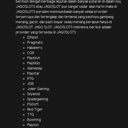
bermain dengan berbagai kejutan dalam banyak putaran di dalam nya,
JAGOSLOTS atau JAGOSLOT pun sangat sadar akan hal ini maka di
JAGOSLOTS pun kami memnyediakan banyak sekali provider
terpercaya dan terlengkap dan terkenal yang pastinya gampang
menang, gacor, dan pasti bayar selalu menang berapun hanya di
JAGOSLOT JAGO SLOT JAGOSLOTS indonesia, berikut adalah
provider yang tersedia di JAGOSLOTS :
IDNslot
Pragmatic
Habanero
CQ9
Playtech
PlayNGo
Gameplay
Playstar
RTG
JDB
Joker Gaming
Skywind
Spadegaming
PGSoft
Red Tiger
TTG
Booming
Playson