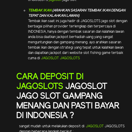
TEMBAK IKAN
(ARAHKAN SASARAN TEMBAK IKAN DENGAN
TEPAT DAN KALAHKAN LAWAN)
Tembak ikan saat ini juga hadir di JAGOSLOTS jago slot dengan
berbagai pilihan provider terlengkap dan terpercaya di
INDONESIA, hanya dengan tembak sasaran dan kalahkan lawan
anda bisa daatkan jackpot berhadiah uang yang sangat
menguntungkan dan gampang menang. ayo arahkan sasaran
tembak ikan dengan strategi yang tepat untuk kalahkan lawan
dan dapatkan jackpot dari website slot fishing game terbaik
cuma di
JAGOSLOT
JAGOSLOTS
CARA DEPOSIT DI
JAGOSLOTS
JAGOSLOT
JAGO SLOT GAMPANG
MENANG DAN PASTI BAYAR
DI INDONESIA ?
sangat mudah untuk melakukan deposit di
JAGOSLOT
JAGOSLOTS
dengan beberapa langkah berikut :