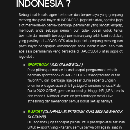
INDONESIA ?
Sebagai salah satu agen terbesar dan terpercaya yang gampang
menang dan pasti bayar di INDONESIA, jagoslots atau jagoslot jago
slot menyediakan banyak berbagai permainan yang sangat lengkap,
membuat anda sebagai pemain pun tidak bosan untuk terus
bermain dan memilih berbagai permainan yang telah kami sediakan,
yang pastinya di JAGOSLOTS atau jago slot gampang menang dan
pasti bayar berapapun kemenangan anda. berikut kami sebutkan
apa saja permnainan yang tersedia di JAGOSLOTS atau jagoslot
jago slot :
SPORTBOOK
(JUDI ONLINE BOLA)
Pada pilihan permainan ini anda dapat pengalaman terbaik
bermain sportsbook di JAGOSLOTS! Pasang taruhan di tim
favoritmu dari berbagai liga besar dunia seperti English
premiere league, spanish la liga,Liga Champions eropa, Piala
Dunia 2022 QATAR, german bundesliga hingga NFL,NBA, tennis
dan esport. Nikmati keseruan pertandingan melalui live
streaming dan menangkan semua bonus setiap harinya.
E-SPORT
(OLAHRAGA ELEKTRONIK YANG SEDANG BANYAK
DI GEMARI)
Di Jagoslots juga terdapat pilihan untuk pasangan atau taruhan
untuk e-sport yang kita tahu semua bahwa olhraga ini saat ini