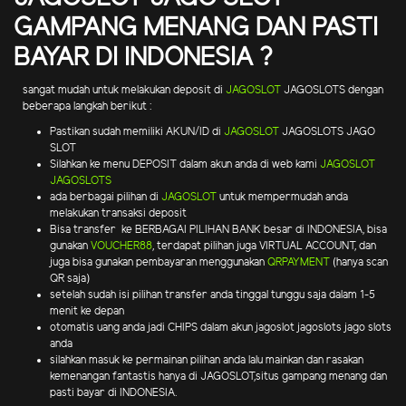
GAMPANG MENANG DAN PASTI
BAYAR DI INDONESIA ?
sangat mudah untuk melakukan deposit di
JAGOSLOT
JAGOSLOTS dengan
beberapa langkah berikut :
Pastikan sudah memiliki AKUN/ID di
JAGOSLOT
JAGOSLOTS JAGO
SLOT
Silahkan ke menu DEPOSIT dalam akun anda di web kami
JAGOSLOT
JAGOSLOTS
ada berbagai pilihan di
JAGOSLOT
untuk mempermudah anda
melakukan transaksi deposit
Bisa transfer ke BERBAGAI PILIHAN BANK besar di INDONESIA, bisa
gunakan
VOUCHER88
, terdapat pilihan juga VIRTUAL ACCOUNT, dan
juga bisa gunakan pembayaran menggunakan
QRPAYMENT
(hanya scan
QR saja)
setelah sudah isi pilihan transfer anda tinggal tunggu saja dalam 1-5
menit ke depan
otomatis uang anda jadi CHIPS dalam akun jagoslot jagoslots jago slots
anda
silahkan masuk ke permainan pilihan anda lalu mainkan dan rasakan
kemenangan fantastis hanya di JAGOSLOT,situs gampang menang dan
pasti bayar di INDONESIA.