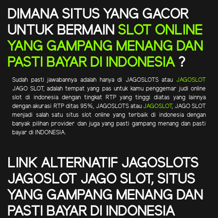
DIMANA SITUS YANG GACOR
UNTUK BERMAIN
SLOT ONLINE
YANG GAMPANG MENANG DAN
PASTI BAYAR DI INDONESIA
?
Sudah pasti jawabannya adalah hanya di JAGOSLOTS atau
JAGOSLOT
JAGO SLOT, adalah tempat yang pas untuk kamu penggemar judi online
slot di indonesia dengan tingkat RTP yang tinggi diatas yang lainnya
dengan akurasi RTP ditas 95%, JAGOSLOTS atau
JAGOSLOT
, JAGO SLOT
menjadi salah satu situs slot online yang terbaik di indonesia dengan
banyak pilihan provider dan juga yang pasti gampang menang dan pasti
bayar di INDONESIA.
LINK ALTERNATIF JAGOSLOTS
JAGOSLOT JAGO SLOT, SITUS
YANG GAMPANG MENANG DAN
PASTI BAYAR DI INDONESIA