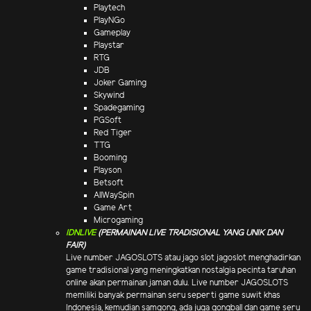
Playtech
PlayNGo
Gameplay
Playstar
RTG
JDB
Joker Gaming
Skywind
Spadegaming
PGSoft
Red Tiger
TTG
Booming
Playson
Betsoft
AllWaySpin
Game Art
Microgaming
IDNLIVE
(PERMAINAN LIVE TRADISIONAL YANG UNIK DAN
FAIR)
Live number JAGOSLOTS atau jago slot jagoslot menghadirkan
game tradisional yang meningkatkan nostalgia pecinta taruhan
online akan permainan jaman dulu. Live number JAGOSLOTS
memiliki banyak permainan seru seperti game suwit khas
Indonesia, kemudian samgong, ada juga gongball dan game seru