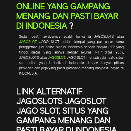
ONLINE YANG GAMPANG
MENANG DAN PASTI BAYAR
DI INDONESIA
?
Sudah pasti jawabannya adalah hanya di JAGOSLOTS atau
JAGOSLOT
JAGO SLOT, adalah tempat yang pas untuk kamu
penggemar judi online slot di indonesia dengan tingkat RTP yang
tinggi diatas yang lainnya dengan akurasi RTP ditas 95%,
JAGOSLOTS atau
JAGOSLOT
, JAGO SLOT menjadi salah satu situs
slot online yang terbaik di indonesia dengan banyak pilihan
provider dan juga yang pasti gampang menang dan pasti bayar di
INDONESIA.
LINK ALTERNATIF
JAGOSLOTS JAGOSLOT
JAGO SLOT, SITUS YANG
GAMPANG MENANG DAN
PASTI BAYAR DI INDONESIA