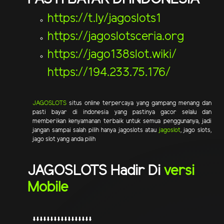
https://t.ly/jagoslots1
https://jagoslotsceria.org
https://jago138slot.wiki/
https://194.233.75.176/
JAGOSLOTS
situs online terpercaya yang gampang menang dan
pasti bayar di indonesia yang pastinya gacor selalu dan
memberikan kenyamanan terbaik untuk semua penggunanya, jadi
jangan sampai salah pilih hanya jagoslots atau
jagoslot
, jago slots,
jago slot yang anda pilih
JAGOSLOTS Hadir Di
versi
Mobile
⬇️⬇️⬇️⬇️⬇️⬇️⬇️⬇️⬇️⬇️⬇️⬇️⬇️⬇️⬇️⬇️⬇️