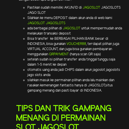
Pastikan sudah memiliki AKUN/ID di
JAGOSLOT
JAGOSLOTS
JAGO SLOT
Silahkan ke menu DEPOSIT dalam akun anda di web kami
JAGOSLOT
JAGOSLOTS
ada berbagai pilihan di
JAGOSLOT
untuk mempermudah anda
melakukan transaksi deposit
Bisa transfer ke BERBAGAI PILIHAN BANK besar di
INDONESIA, bisa gunakan
VOUCHER88
, terdapat pilihan juga
VIRTUAL ACCOUNT, dan juga bisa gunakan pembayaran
menggunakan
QRPAYMENT
(hanya scan QR saja)
setelah sudah isi pilihan transfer anda tinggal tunggu saja
dalam 1-5 menit ke depan
otomatis uang anda jadi CHIPS dalam akun jagoslot jagoslots
jago slots anda
silahkan masuk ke permainan pilihan anda lalu mainkan dan
rasakan kemenangan fantastis hanya di JAGOSLOT,situs
gampang menang dan pasti bayar di INDONESIA.
TIPS DAN TRIK GAMPANG
MENANG DI PERMAINAN
SLOT JAGOSLOT